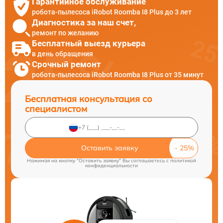
Гарантийное обслуживание
робота-пылесоса iRobot Roomba I8 Plus до 3 лет
Диагностика за наш счет,
ремонт по желанию
Бесплатный выезд курьера
в день обращения
Срочный ремонт
робота-пылесоса iRobot Roomba I8 Plus от 35 минут
Бесплатная консультация со
специалистом
Оставить заявку
Нажимая на кнопку "Оставить заявку" Вы соглашаетесь c
политикой
конфиденциальности