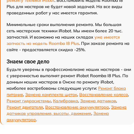
ремонту техники iRobot
. Восстановить модель Roomba I8
Plus для мастеров не будет новой задачей. На все виды
проведенных работ у нас имеется гарантия.
Минимальные сроки выполнения ремонта. Мы большая
сеть мастерских техники iRobot. Мы имеем более 20 тыс.
запчастей. И возможно на наших складах
уже имеется
запчасть на модель Roomba I8 Plus
. При заказе ремонта на
сайте - предоставляется скидка -25%.
Знаем свое дело
Будьте уверены в профессионализме наших мастеров - они
с уверенностью выполнят ремонт iRobot Roomba I8 Plus. По
данным наших мастеров в Омске по ремонту iRobot,
наиболее востребованы следующие услуги:
Ремонт блока
питания
,
Замена комплекта щеток
,
Восстановление колеса
,
Ремонт гидросистемы
,
Калибровка
,
Замена датчиков
,
Ремонт двигателя
,
Восстановление аккумулятора
,
Замена
датчиков управления, высоты, движения
,
Замена
аккумулятора
.