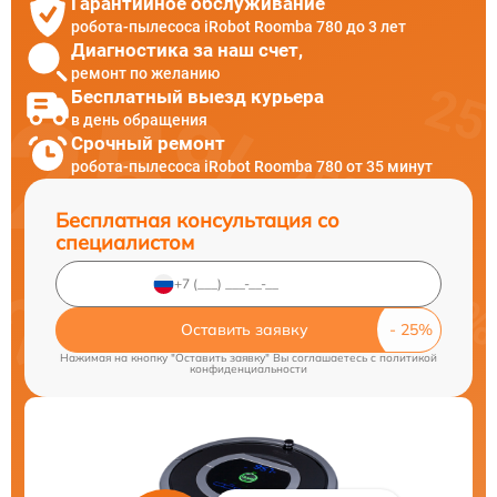
Гарантийное обслуживание
робота-пылесоса iRobot Roomba 780 до 3 лет
Диагностика за наш счет,
ремонт по желанию
Бесплатный выезд курьера
в день обращения
Срочный ремонт
робота-пылесоса iRobot Roomba 780 от 35 минут
Бесплатная консультация со
специалистом
Оставить заявку
Нажимая на кнопку "Оставить заявку" Вы соглашаетесь c
политикой
конфиденциальности