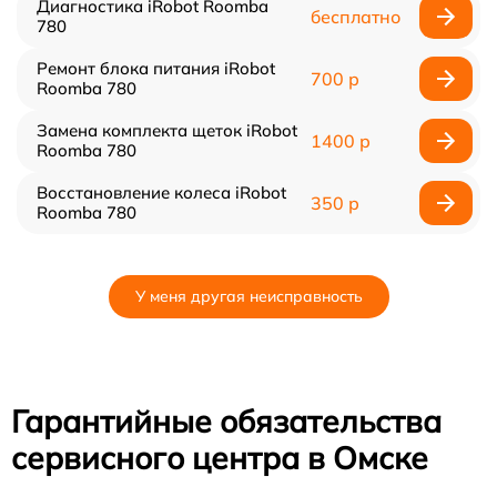
Диагностика iRobot Roomba
бесплатно
780
Ремонт блока питания iRobot
700 р
Roomba 780
Замена комплекта щеток iRobot
1400 р
Roomba 780
Восстановление колеса iRobot
350 р
Roomba 780
У меня другая неисправность
Гарантийные обязательства
сервисного центра в Омске