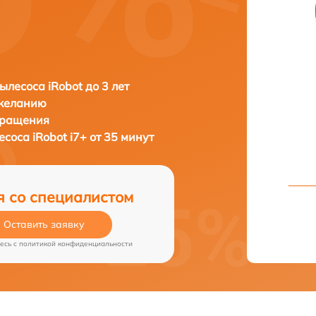
ылесоса iRobot до 3 лет
 желанию
бращения
лесоса
iRobot i7+ от 35 минут
я со специалистом
Оставить заявку
есь c
политикой конфиденциальности