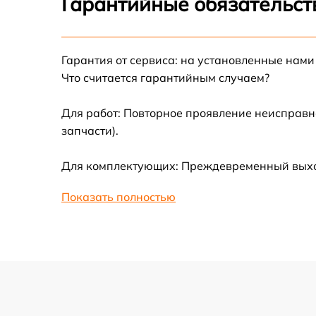
Гарантийные обязательст
Ремонт цепи питания
Гарантия от сервиса: на установленные нами
Замена материнской платы
Что считается гарантийным случаем?
Профилактическая чистка
Для работ: Повторное проявление неисправн
запчасти).
Ремонт материнской платы
Для комплектующих: Преждевременный выход
Очистка датчиков
Показать полностью