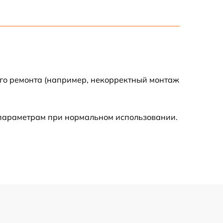
500 р
400 р
500 р
ого ремонта (например, некорректный монтаж
800 р
 параметрам при нормальном использовании.
650 р