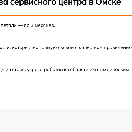
ва сервисного центра в Омске
от 60 мин
 детали — до 3 месяцев.
от 30 мин
от 60 мин
ости, который напрямую связан с качеством проведенн
от 60 мин
 из строя, утрата работоспособности или техническим
от 60 мин