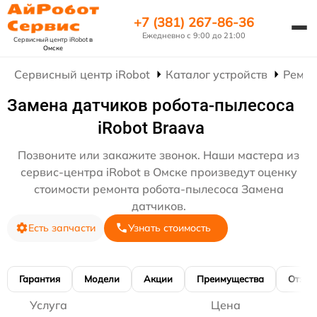
+7 (381) 267-86-36
Ежедневно с 9:00 до 21:00
Сервисный центр iRobot
в
Омске
Сервисный центр iRobot
Каталог устройств
Ремон
Замена датчиков робота-пылесоса
iRobot Braava
Позвоните или закажите звонок. Наши мастера из
сервис-центра iRobot в Омске произведут оценку
стоимости ремонта робота-пылесоса Замена
датчиков.
Есть запчасти
Узнать стоимость
Гарантия
Модели
Акции
Преимущества
Отзы
Услуга
Цена