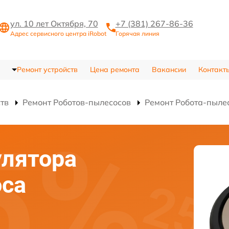
ул. 10 лет Октября, 70
+7 (381) 267-86-36
Адрес сервисного центра iRobot
Горячая линия
Ремонт устройств
Цена ремонта
Вакансии
Контакт
ств
Ремонт Роботов-пылесосов
Ремонт Робота-пыле
улятора
оса