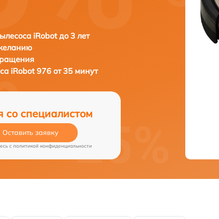
ылесоса iRobot до 3 лет
 желанию
бращения
оса
iRobot 976 от 35 минут
я со специалистом
Оставить заявку
есь c
политикой конфиденциальности