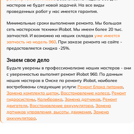
мастеров не будет новой задачей. На все виды
проведенных работ у нас имеется гарантия.
Минимальные сроки выполнения ремонта. Мы большая
сеть мастерских техники iRobot. Мы имеем более 20 тыс.
запчастей. И возможно на наших складах
уже имеется
запчасть на модель 960
. При заказе ремонта на сайте -
предоставляется скидка -25%.
Знаем свое дело
Будьте уверены в профессионализме наших мастеров - они
с уверенностью выполнят ремонт iRobot 960. По данным
наших мастеров в Омске по ремонту iRobot, наиболее
востребованы следующие услуги:
Ремонт блока питания
,
Замена комплекта щеток
,
Восстановление колеса
,
Ремонт
гидросистемы
,
Калибровка
,
Замена датчиков
,
Ремонт
двигателя
,
Восстановление аккумулятора
,
Замена
датчиков управления, высоты, движения
,
Замена
аккумулятора
.