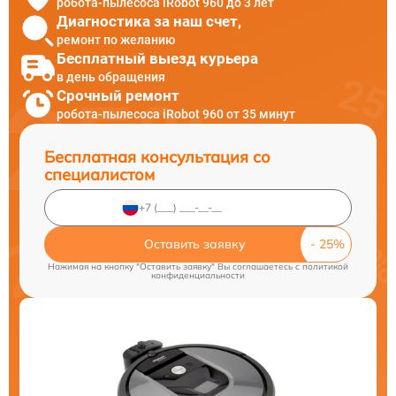
робота-пылесоса iRobot 960 до 3 лет
Диагностика за наш счет,
ремонт по желанию
Бесплатный выезд курьера
в день обращения
Срочный ремонт
робота-пылесоса iRobot 960 от 35 минут
Бесплатная консультация со
специалистом
Оставить заявку
Нажимая на кнопку "Оставить заявку" Вы соглашаетесь c
политикой
конфиденциальности